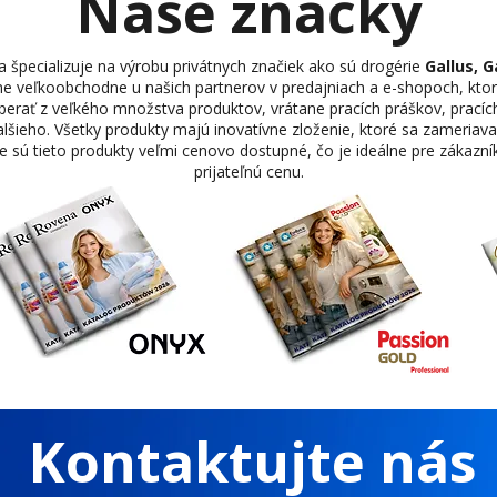
Naše značky
ecializuje na výrobu privátnych značiek ako sú drogérie
Gallus, G
 veľkoobchodne u našich partnerov v predajniach a e-shopoch, ktorí
berať z veľkého množstva produktov, vrátane pracích práškov, pracích
alšieho. Všetky produkty majú inovatívne zloženie, ktoré sa zameriava
 sú tieto produkty veľmi cenovo dostupné, čo je ideálne pre zákazník
prijateľnú cenu.
Kontaktujte nás