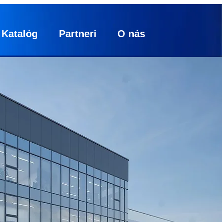
Katalóg
Partneri
O nás