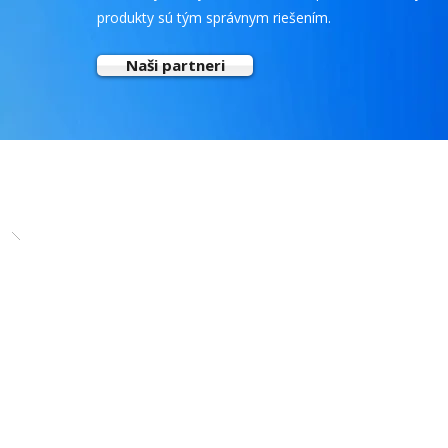
produkty sú tým správnym riešením.
Naši partneri