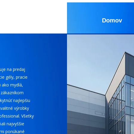
Domov
uje na predaj
ie gély, pracie
u ako mydlá,
m zákazníkom
skytnúť najlepšiu
valitné výrobky
ofessional. Všetky
ali najvyššie
nami ponúkané