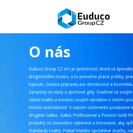
O nás
Euduco Group CZ sro je spoločnosť, ktorá sa špecializ
drogistického tovaru, a to prevažne pracie prášky, prac
kapsule, čistiace prípravky pre domácnosť a kozmetik
šampóny na vlasy a sprchové gély. Snažíme sa svoji
zaistiť kvalitu a inováciu svojich výrobkov s cieľom po
možnú starostlivosť. V našom sortimente ponúkame k
drogérie Gallus, Gallus Professional a Passion Gold Pr
produkty sú starostlivo vyberané a testované, aby spĺň
štandardy kvality. Pokiaľ hľadáte spoľahlivé značky, 