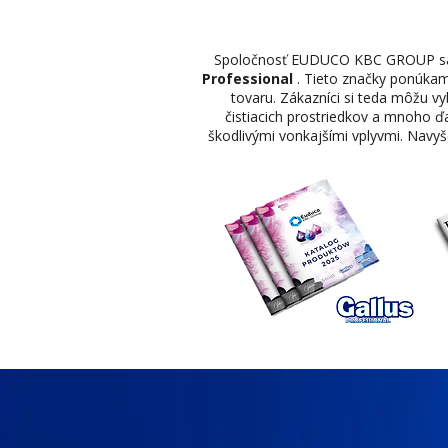
Spoločnosť EUDUCO KBC GROUP sa šp
Professional
. Tieto značky ponúkame
tovaru. Zákazníci si teda môžu vy
čistiacich prostriedkov a mnoho ď
škodlivými vonkajšími vplyvmi. Navyše