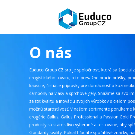
O nás
Euduco Group CZ sro je spoločnosť, ktorá sa špecializ
drogistického tovaru, a to prevažne pracie prášky, prac
kapsule, čistiace prípravky pre domácnosť a kozmetik
šampóny na vlasy a sprchové gély. Snažíme sa svoji
zaistiť kvalitu a inováciu svojich výrobkov s cieľom po
možnú starostlivosť. V našom sortimente ponúkame k
drogérie Gallus, Gallus Professional a Passion Gold Pr
produkty sú starostlivo vyberané a testované, aby spĺň
štandardy kvality. Pokiaľ hľadáte spoľahlivé značky, 