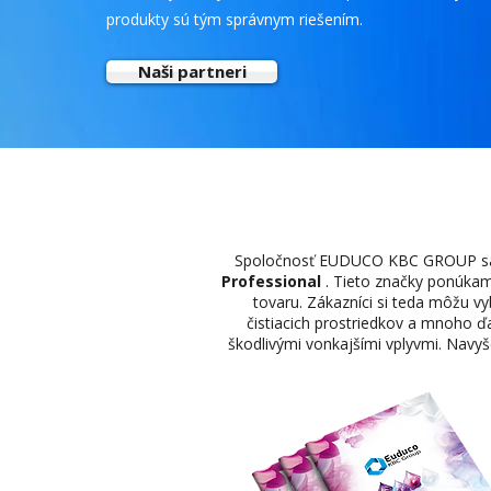
produkty sú tým správnym riešením.
Naši partneri
Spoločnosť EUDUCO KBC GROUP sa šp
Professional
. Tieto značky ponúkame
tovaru. Zákazníci si teda môžu vy
čistiacich prostriedkov a mnoho ď
škodlivými vonkajšími vplyvmi. Navyše