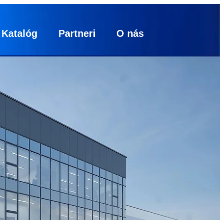
Katalóg
Partneri
O nás