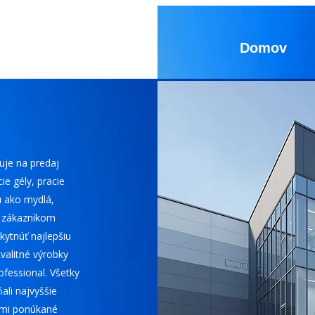
Domov
uje na predaj
ie gély, pracie
u ako mydlá,
m zákazníkom
skytnúť najlepšiu
valitné výrobky
ofessional. Všetky
ali najvyššie
nami ponúkané