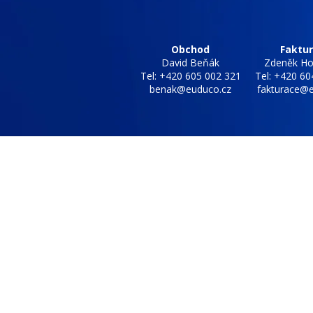
Obchod
Faktu
David Beňák
Zdeněk Ho
Tel: +420 605 002 321
Tel: +420 60
benak@euduco.cz
fakturace@e