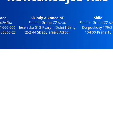
race
Sklady a kancelář
Sídlo
užvička
Euduco Group CZ s.r.o.
Euduco Group CZ s.r
4 666 660
Jesenická 513 Psáry – Dolní Jirčany
Do podkovy 179/2
uduco.cz
252 44 Sklady areálu Adico.
104 00 Praha 10